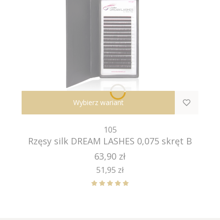
Wybierz wariant
105
Rzęsy silk DREAM LASHES 0,075 skręt B
Cena
63,90 zł
Cena
51,95 zł