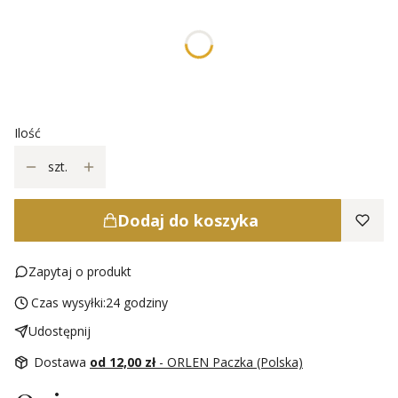
Poszczególne warianty mogą różnić się ceną
*
długość
Wybierz
Ilość
szt.
Dodaj do koszyka
Zapytaj o produkt
Czas wysyłki:
24 godziny
Udostępnij
Dostawa
od 12,00 zł
- ORLEN Paczka (Polska)