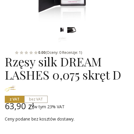
0.00
(Oceny: 0 Recenzje: 1)
Rzęsy silk DREAM
LASHES 0,075 skręt D
z VAT
bez VAT
Cena
63,90 zł
w tym 23% VAT
w tym
23%
VAT
Ceny podane bez kosztów dostawy.
Wybierz wariant produktu: