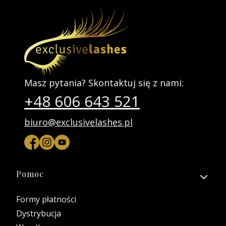
Masz pytania? Skontaktuj się z nami:
+48 606 643 521
biuro@exclusivelashes.pl
Linki w stopce
Pomoc
Formy płatności
Dystrybucja