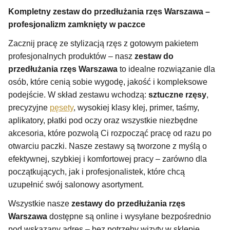
Kompletny zestaw do przedłużania rzęs Warszawa –
profesjonalizm zamknięty w paczce
Zacznij pracę ze stylizacją rzęs z gotowym pakietem
profesjonalnych produktów – nasz
zestaw do
przedłużania rzęs Warszawa
to idealne rozwiązanie dla
osób, które cenią sobie wygodę, jakość i kompleksowe
podejście. W skład zestawu wchodzą:
sztuczne rzęsy
,
precyzyjne
pęsety
, wysokiej klasy klej, primer, taśmy,
aplikatory, płatki pod oczy oraz wszystkie niezbędne
akcesoria, które pozwolą Ci rozpocząć pracę od razu po
otwarciu paczki. Nasze zestawy są tworzone z myślą o
efektywnej, szybkiej i komfortowej pracy – zarówno dla
początkujących, jak i profesjonalistek, które chcą
uzupełnić swój salonowy asortyment.
Wszystkie nasze
zestawy do przedłużania rzęs
Warszawa
dostępne są online i wysyłane bezpośrednio
pod wskazany adres – bez potrzeby wizyty w sklepie