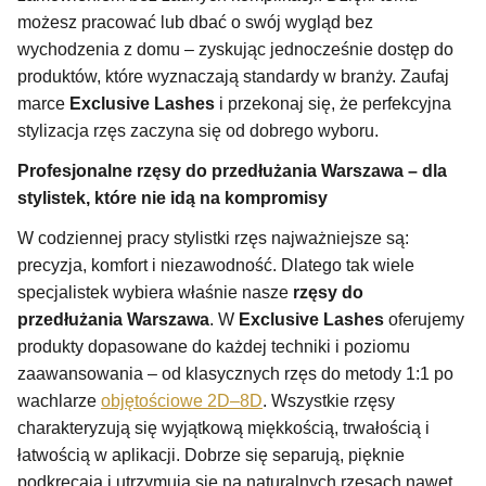
możesz pracować lub dbać o swój wygląd bez
wychodzenia z domu – zyskując jednocześnie dostęp do
produktów, które wyznaczają standardy w branży. Zaufaj
marce
Exclusive Lashes
i przekonaj się, że perfekcyjna
stylizacja rzęs zaczyna się od dobrego wyboru.
Profesjonalne rzęsy do przedłużania Warszawa – dla
stylistek, które nie idą na kompromisy
W codziennej pracy stylistki rzęs najważniejsze są:
precyzja, komfort i niezawodność. Dlatego tak wiele
specjalistek wybiera właśnie nasze
rzęsy do
przedłużania Warszawa
. W
Exclusive Lashes
oferujemy
produkty dopasowane do każdej techniki i poziomu
zaawansowania – od klasycznych rzęs do metody 1:1 po
wachlarze
objętościowe 2D–8D
. Wszystkie rzęsy
charakteryzują się wyjątkową miękkością, trwałością i
łatwością w aplikacji. Dobrze się separują, pięknie
podkręcają i utrzymują się na naturalnych rzęsach nawet