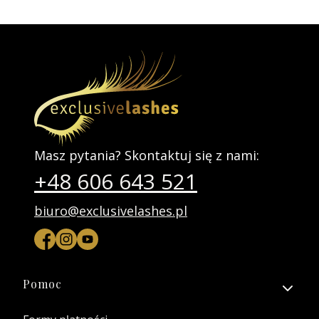
Masz pytania? Skontaktuj się z nami:
+48 606 643 521
biuro@exclusivelashes.pl
Linki w stopce
Pomoc