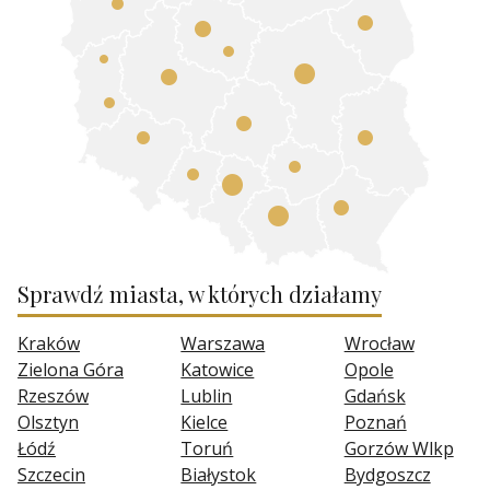
Sprawdź miasta, w których działamy
Kraków
Warszawa
Wrocław
Zielona Góra
Katowice
Opole
Rzeszów
Lublin
Gdańsk
Olsztyn
Kielce
Poznań
Łódź
Toruń
Gorzów Wlkp
Szczecin
Białystok
Bydgoszcz