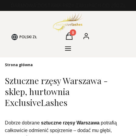
DARMOWA DOSTAWA PRZY ZAKUPACH OD 290 ZŁ
Produkty w koszyku: 0. Zobacz
POLSKI
ZŁ
Koszyk
Zaloguj się
Kategorie Produktów
Strona główna
Sztuczne rzęsy Warszawa -
sklep, hurtownia
ExclusiveLashes
Dobrze dobrane
sztuczne rzęsy Warszawa
potrafią
całkowicie odmienić spojrzenie – dodać mu głębi,