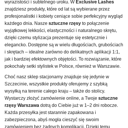
wyrazistości i subtelnego uroku. W
Exclusive Lashes
znajdziesz produkty, które od lat są wybierane przez
profesjonalistki i kobiety ceniące sobie perfekcyjny wygląd
każdego dnia. Nasze
sztuczne rzęsy
to połączenie
wyjątkowej lekkości, elastyczności i naturalnego skrętu,
dzięki czemu stylizacja prezentuje się estetycznie i
elegancko. Dostępne są w wielu długościach, grubościach
i skrętach – idealne zarówno do delikatnych aplikacji 1:1,
jak i bardziej efektownych objętości. To rozwiązanie, które
pokochały setki stylistek w Polsce, również w Warszawie.
Choć nasz sklep stacjonarny znajduje się jedynie w
Szczecinie, wszystkie produkty oferujemy z szybką
wysyłką na terenie całego kraju – także do stolicy.
Wystarczy złożyć zamówienie online, a Twoje
sztuczne
rzęsy Warszawa
dotrą do Ciebie już w 1–2 dni robocze.
Każda przesyłka jest starannie zapakowana i
zabezpieczona, abyś mogła cieszyć się swoim
zamówieniem bez żadnych komplikacji. Dzięki temu