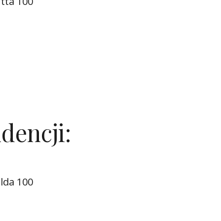
tta 100
dencji:
lda 100