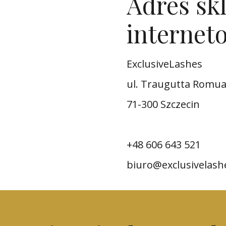
Adres sk
internet
ExclusiveLashes
ul. Traugutta Romua
71-300 Szczecin
+48 606 643 521
biuro@exclusivelash