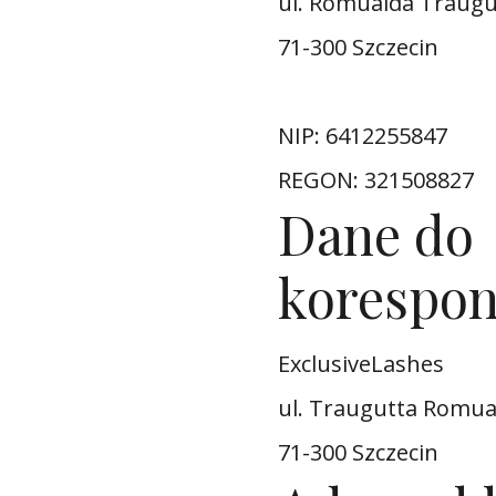
ul. Romualda Traugu
71-300 Szczecin
NIP: 6412255847
REGON: 321508827
Dane do
korespon
ExclusiveLashes
ul. Traugutta Romua
71-300 Szczecin