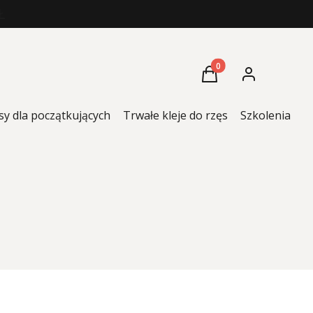
Ł
Produkty w koszyku: 
Koszyk
Zaloguj się
sy dla początkujących
Trwałe kleje do rzęs
Szkolenia
K