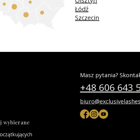
Olsztyn
Łódź
Szczecin
Masz pytania? Skontak
+48 606 643 
biuro@exclusivelashes
ej wybierane
początkujących