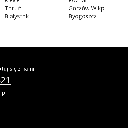
Kielce
Poznań
Toruń
Gorzów Wlkp
Białystok
Bydgoszcz
tuj się z nami:
521
.pl