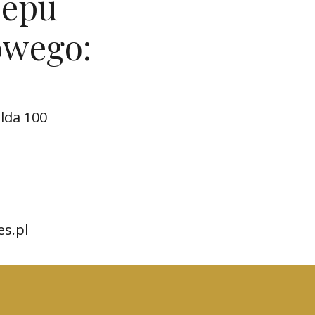
lepu
owego:
lda 100
es.pl