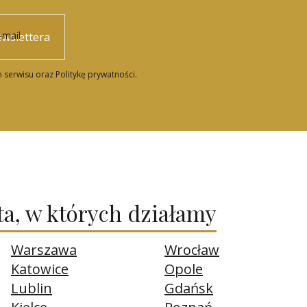
-mail
ewslettera
 serwisu oraz Politykę prywatności.
a, w których działamy
Warszawa
Wrocław
Katowice
Opole
Lublin
Gdańsk