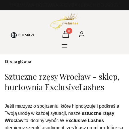
DARMOWA DOSTAWA PRZY ZAKUPACH OD 290 ZŁ
Produkty w koszyku: 0. Zobacz
POLSKI
ZŁ
Koszyk
Zaloguj się
Kategorie Produktów
Strona główna
Sztuczne rzęsy Wrocław - sklep,
hurtownia ExclusiveLashes
Jeśli marzysz o spojrzeniu, które hipnotyzuje i podkreśla
Twoją urodę w każdej sytuacji, nasze
sztuczne rzęsy
Wrocław
to idealny wybór. W
Exclusive Lashes
oferujemy szeroki asortyment rzęs klasy premium, które są