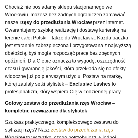
Chociaż nie posiadamy sklepu stacjonarnego we
Wrocławiu, możesz bez żadnych ograniczeń zamawiać
nasze
rzęsy do przedłużania Wrocław
przez internet.
Gwarantujemy szybką realizację i dostawę kurierską na
terenie całej Polski – także do Wrocławia. Każda paczka
jest starannie zabezpieczona i przygotowana z najwyższą
dbałością, byś mogła rozpocząć pracę bez zbędnych
opóźnień. Dla Ciebie oznacza to wygodę, oszczędność
czasu i gwarancję jakości, która przekłada się na efekty
widoczne już po pierwszym użyciu. Postaw na markę,
której zaufały setki stylistek –
Exclusive Lashes
to
profesjonalizm, który wspiera Cię w codziennej pracy.
Gotowy zestaw do przedłużania rzęs Wrocław –
kompletne rozwiązanie dla stylistek
Szukasz praktycznego, kompleksowego zestawu do
stylizacji rzęs? Nasz
zestaw do przedłużania rzęs
Wrocław
to wszystko, czego potrzebujesz w jednej