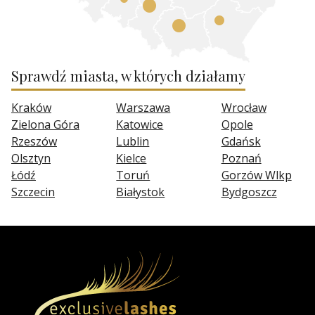
Sprawdź miasta, w których działamy
Kraków
Warszawa
Wrocław
Zielona Góra
Katowice
Opole
Rzeszów
Lublin
Gdańsk
Olsztyn
Kielce
Poznań
Łódź
Toruń
Gorzów Wlkp
Szczecin
Białystok
Bydgoszcz