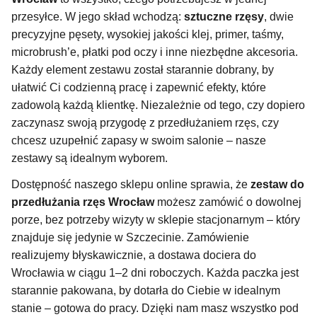
przesyłce. W jego skład wchodzą:
sztuczne rzęsy
, dwie
precyzyjne pęsety, wysokiej jakości klej, primer, taśmy,
microbrush’e, płatki pod oczy i inne niezbędne akcesoria.
Każdy element zestawu został starannie dobrany, by
ułatwić Ci codzienną pracę i zapewnić efekty, które
zadowolą każdą klientkę. Niezależnie od tego, czy dopiero
zaczynasz swoją przygodę z przedłużaniem rzęs, czy
chcesz uzupełnić zapasy w swoim salonie – nasze
zestawy są idealnym wyborem.
Dostępność naszego sklepu online sprawia, że
zestaw do
przedłużania rzęs Wrocław
możesz zamówić o dowolnej
porze, bez potrzeby wizyty w sklepie stacjonarnym – który
znajduje się jedynie w Szczecinie. Zamówienie
realizujemy błyskawicznie, a dostawa dociera do
Wrocławia w ciągu 1–2 dni roboczych. Każda paczka jest
starannie pakowana, by dotarła do Ciebie w idealnym
stanie – gotowa do pracy. Dzięki nam masz wszystko pod