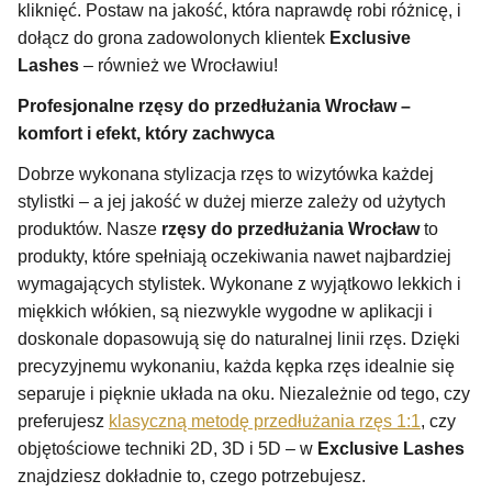
kliknięć. Postaw na jakość, która naprawdę robi różnicę, i
dołącz do grona zadowolonych klientek
Exclusive
Lashes
– również we Wrocławiu!
Profesjonalne rzęsy do przedłużania Wrocław –
komfort i efekt, który zachwyca
Dobrze wykonana stylizacja rzęs to wizytówka każdej
stylistki – a jej jakość w dużej mierze zależy od użytych
produktów. Nasze
rzęsy do przedłużania Wrocław
to
produkty, które spełniają oczekiwania nawet najbardziej
wymagających stylistek. Wykonane z wyjątkowo lekkich i
miękkich włókien, są niezwykle wygodne w aplikacji i
doskonale dopasowują się do naturalnej linii rzęs. Dzięki
precyzyjnemu wykonaniu, każda kępka rzęs idealnie się
separuje i pięknie układa na oku. Niezależnie od tego, czy
preferujesz
klasyczną metodę przedłużania rzęs 1:1
, czy
objętościowe techniki 2D, 3D i 5D – w
Exclusive Lashes
znajdziesz dokładnie to, czego potrzebujesz.