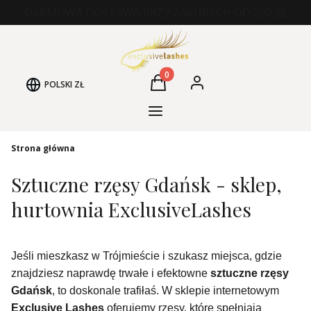
DARMOWA DOSTAWA PRZY ZAKUPACH OD 290 ZŁ
Produkty w koszyku: 0. Zobacz
POLSKI
ZŁ
Koszyk
Zaloguj się
Kategorie Produktów
Strona główna
Sztuczne rzęsy Gdańsk - sklep,
hurtownia ExclusiveLashes
Jeśli mieszkasz w Trójmieście i szukasz miejsca, gdzie
znajdziesz naprawdę trwałe i efektowne
sztuczne rzęsy
Gdańsk
, to doskonale trafiłaś. W sklepie internetowym
Exclusive Lashes
oferujemy rzęsy, które spełniają