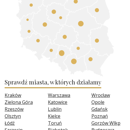
Sprawdź miasta, w których działamy
Kraków
Warszawa
Wrocław
Zielona Góra
Katowice
Opole
Rzeszów
Lublin
Gdańsk
Olsztyn
Kielce
Poznań
Łódź
Toruń
Gorzów Wlkp