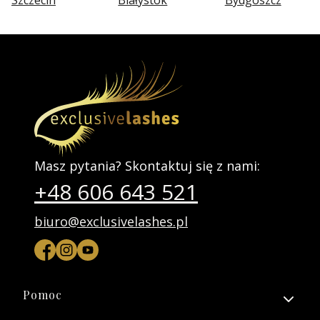
Szczecin
Białystok
Bydgoszcz
Masz pytania? Skontaktuj się z nami:
+48 606 643 521
biuro@exclusivelashes.pl
Linki w stopce
Pomoc