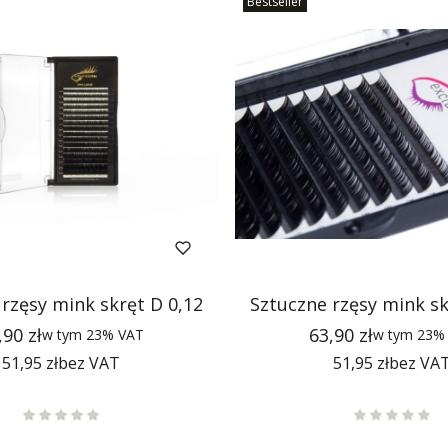
Bestseller
rzęsy mink skręt D 0,12
Sztuczne rzęsy mink sk
na
Cena
,90 zł
63,90 zł
w tym
23%
VAT
w tym
23
Cena
Cena
51,95 zł
bez VAT
51,95 zł
bez VA