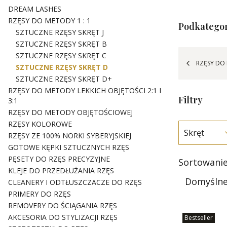
DREAM LASHES
RZĘSY DO METODY 1 : 1
Podkategor
SZTUCZNE RZĘSY SKRĘT J
SZTUCZNE RZĘSY SKRĘT B
SZTUCZNE RZĘSY SKRĘT C
RZĘSY DO 
SZTUCZNE RZĘSY SKRĘT D
SZTUCZNE RZĘSY SKRĘT D+
RZĘSY DO METODY LEKKICH OBJĘTOŚCI 2:1 I
Filtry
3:1
RZĘSY DO METODY OBJĘTOŚCIOWEJ
RZĘSY KOLOROWE
Skręt
RZĘSY ZE 100% NORKI SYBERYJSKIEJ
GOTOWE KĘPKI SZTUCZNYCH RZĘS
Koniec filtró
PĘSETY DO RZĘS PRECYZYJNE
List
Sortowanie
KLEJE DO PRZEDŁUŻANIA RZĘS
Domyśln
CLEANERY I ODTŁUSZCZACZE DO RZĘS
PRIMERY DO RZĘS
REMOVERY DO ŚCIĄGANIA RZĘS
AKCESORIA DO STYLIZACJI RZĘS
Bestseller