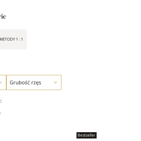
ie
METODY 1 : 1
Grubość rzęs
w
a produktów
:
e
Bestseller