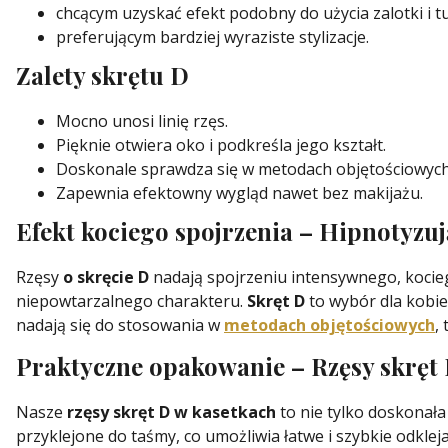
chcącym uzyskać efekt podobny do użycia zalotki i t
preferującym bardziej wyraziste stylizacje.
Zalety skrętu D
Mocno unosi linię rzęs.
Pięknie otwiera oko i podkreśla jego kształt.
Doskonale sprawdza się w metodach objętościowych
Zapewnia efektowny wygląd nawet bez makijażu.
Efekt kociego spojrzenia – Hipnotyzują
Rzęsy
o skręcie D
nadają spojrzeniu intensywnego, kociego
niepowtarzalnego charakteru.
Skręt D
to wybór dla kobiet
nadają się do stosowania w
metodach objętościowych
,
Praktyczne opakowanie – Rzęsy skręt 
Nasze
rzęsy skręt D w kasetkach
to nie tylko doskonała
przyklejone do taśmy, co umożliwia łatwe i szybkie odkl