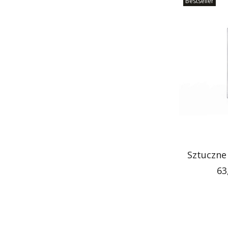
Bestseller
Sztuczne 
Ce
63