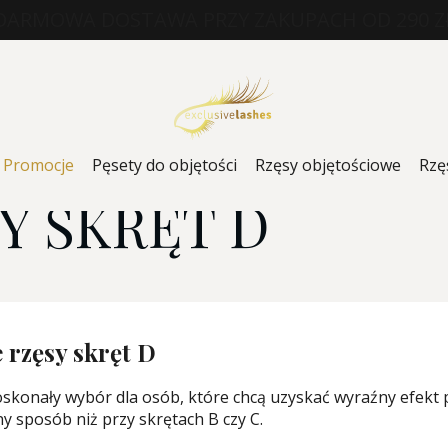
DARMOWA DOSTAWA PRZY ZAKUPACH OD 290 Z
Promocje
Pęsety do objętości
Rzęsy objętościowe
Rzę
Y SKRĘT D
 rzęsy skręt D
oskonały wybór dla osób, które chcą uzyskać wyraźny efekt p
y sposób niż przy skrętach B czy C.