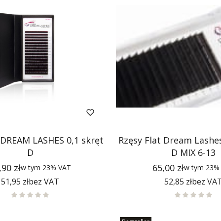
k DREAM LASHES 0,1 skręt
Rzęsy Flat Dream Lashes
D
D MIX 6-13
na
Cena
,90 zł
65,00 zł
w tym
23%
VAT
w tym
23
Cena
Cena
51,95 zł
bez VAT
52,85 zł
bez VA