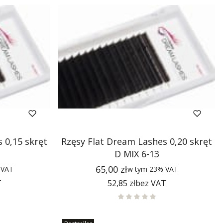
 0,15 skręt
Rzęsy Flat Dream Lashes 0,20 skręt
D MIX 6-13
Cena
65,00 zł
%
VAT
w tym
23%
VAT
Cena
T
52,85 zł
bez VAT