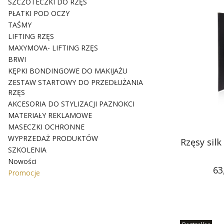
SZCZOTECZKI DO RZĘS
PŁATKI POD OCZY
TAŚMY
LIFTING RZĘS
MAXYMOVA- LIFTING RZĘS
BRWI
KĘPKI BONDINGOWE DO MAKIJAŻU
ZESTAW STARTOWY DO PRZEDŁUŻANIA
RZĘS
AKCESORIA DO STYLIZACJI PAZNOKCI
MATERIAŁY REKLAMOWE
MASECZKI OCHRONNE
WYPRZEDAŻ PRODUKTÓW
Rzęsy sil
SZKOLENIA
Nowości
Ce
63
Promocje
Koniec menu