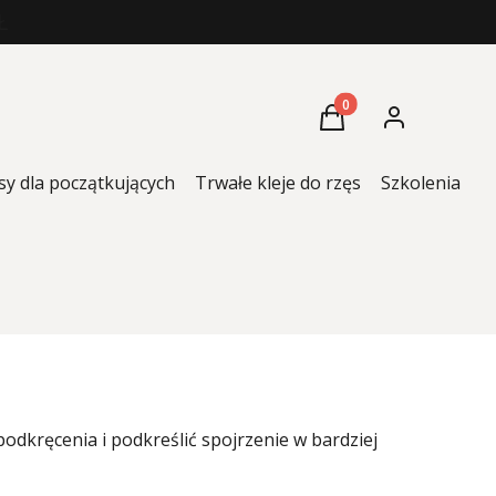
Ł
Produkty w koszyku: 
Koszyk
Zaloguj się
sy dla początkujących
Trwałe kleje do rzęs
Szkolenia
K
odkręcenia i podkreślić spojrzenie w bardziej