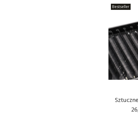
Bestseller
Sztuczne
Ce
26