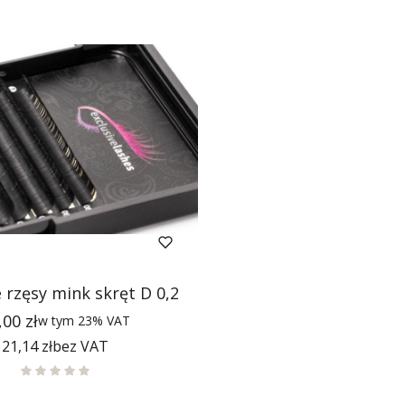
 rzęsy mink skręt D 0,2
na
,00 zł
w tym
23%
VAT
Cena
21,14 zł
bez VAT