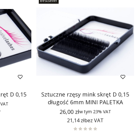
Bestseller
ręt D 0,15
Sztuczne rzęsy mink skręt D 0,15
długość 6mm MINI PALETKA
%
VAT
Cena
26,00 zł
w tym
23%
VAT
T
Cena
21,14 zł
bez VAT