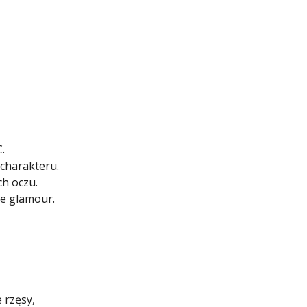
.
charakteru.
ch oczu.
ie glamour.
 rzęsy,