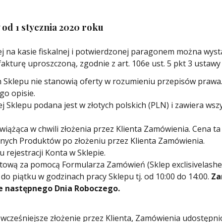
od 1 stycznia 2020 roku
ej na kasie fiskalnej i potwierdzonej paragonem można wyst
akturę uproszczoną, zgodnie z art. 106e ust. 5 pkt 3 ustawy
h Sklepu nie stanowią oferty w rozumieniu przepisów prawa.
o opisie.
Sklepu podana jest w złotych polskich (PLN) i zawiera wszys
iążąca w chwili złożenia przez Klienta Zamówienia. Cena ta 
lnych Produktów po złożeniu przez Klienta Zamówienia.
 rejestracji Konta w Sklepie.
wą za pomocą Formularza Zamówień (Sklep exclisivelashes.p
do piątku w godzinach pracy Sklepu tj. od 10:00 do 14:00.
Za
e następnego Dnia Roboczego.
wcześniejsze złożenie przez Klienta, Zamówienia udostępn