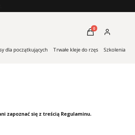
Ł
Produkty w koszyku: 
Koszyk
Zaloguj się
sy dla początkujących
Trwałe kleje do rzęs
Szkolenia
K
ni zapoznać się z treścią Regulaminu.