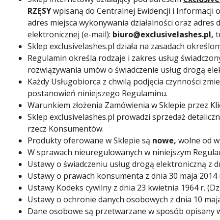
RZĘSY
wpisaną do Centralnej Ewidencji i Informacji
adres miejsca wykonywania działalności oraz adres 
elektronicznej (e-mail):
biuro@exclusivelashes.pl,
t
Sklep exclusivelashes.pl działa na zasadach określo
Regulamin określa rodzaje i zakres usług świadczony
rozwiązywania umów o świadczenie usług drogą ele
Każdy Usługobiorca z chwilą podjęcia czynności zmie
postanowień niniejszego Regulaminu.
Warunkiem złożenia Zamówienia w Sklepie przez Klie
Sklep exclusivelashes.pl prowadzi sprzedaż detalicz
rzecz Konsumentów.
Produkty oferowane w Sklepie są
nowe,
wolne od w
W sprawach nieuregulowanych w niniejszym Regulam
Ustawy o świadczeniu usług drogą elektroniczną z dnia
Ustawy o prawach konsumenta z dnia 30 maja 2014 r. 
Ustawy Kodeks cywilny z dnia 23 kwietnia 1964 r. (Dz. 
Ustawy o ochronie danych osobowych z dnia 10 maja 2
Dane osobowe są przetwarzane w sposób opisany 