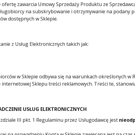
ce ofertę zawarcia Umowy Sprzedaży Produktu ze Sprzedawcą
sługobiorcy na subskrybowanie i otrzymywanie na podany pr
ów dostępnych w Sklepie.
ie z Usług Elektronicznych takich jak:
biorców w Sklepie odbywa się na warunkach określonych w R
nternetowej Sklepu treści reklamowych. Treści te, stanowi
IADCZENIE USŁUG ELEKTRONICZNYCH
zdziale III pkt. 1 Regulaminu przez Usługodawcę jest
nieod
cej na prowadzeniu Konta w Sklepie zawierana jest na czas