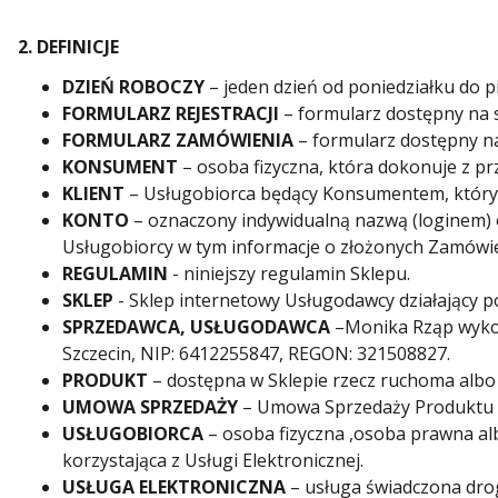
2. DEFINICJE
DZIEŃ ROBOCZY
– jeden dzień od poniedziałku do 
FORMULARZ REJESTRACJI
– formularz dostępny na s
FORMULARZ ZAMÓWIENIA
– formularz dostępny na
KONSUMENT
– osoba fizyczna, która dokonuje z pr
KLIENT
– Usługobiorca będący Konsumentem, który
KONTO
– oznaczony indywidualną nazwą (loginem)
Usługobiorcy w tym informacje o złożonych Zamówie
REGULAMIN
- niniejszy regulamin Sklepu.
SKLEP
- Sklep internetowy Usługodawcy działający p
SPRZEDAWCA, USŁUGODAWCA
–Monika Rząp wykon
Szczecin, NIP: 6412255847, REGON: 321508827.
PRODUKT
– dostępna w Sklepie rzecz ruchoma alb
UMOWA SPRZEDAŻY
– Umowa Sprzedaży Produktu z
USŁUGOBIORCA
– osoba fizyczna ,osoba prawna al
korzystająca z Usługi Elektronicznej.
USŁUGA ELEKTRONICZNA
– usługa świadczona dro