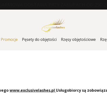
DARMOWA DOSTAWA PRZY ZAKUPACH OD 290 Z
Promocje
Pęsety do objętości
Rzęsy objętościowe
Rzę
owego
www.exclusivelashes.pl
Usługobiorcy są zobowiąza