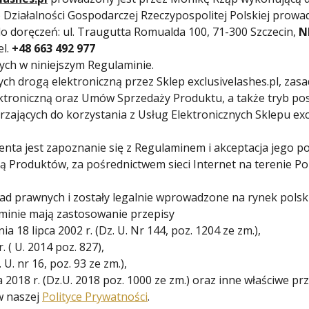
 o Działalności Gospodarczej Rzeczypospolitej Polskiej prow
do doręczeń: ul. Traugutta Romualda 100, 71-300 Szczecin,
N
el.
+48 663 492 977
nych w niniejszym Regulaminie.
ch drogą elektroniczną przez Sklep exclusivelashes.pl, zasa
ktroniczną oraz Umów Sprzedaży Produktu, a także tryb po
rzających do korzystania z Usług Elektronicznych Sklepu exc
nta jest zapoznanie się z Regulaminem i akceptacja jego p
ną Produktów, za pośrednictwem sieci Internet na terenie Pol
ad prawnych i zostały legalnie wprowadzone na rynek polski
inie mają zastosowanie przepisy
 18 lipca 2002 r. (Dz. U. Nr 144, poz. 1204 ze zm.),
( U. 2014 poz. 827),
U. nr 16, poz. 93 ze zm.),
018 r. (Dz.U. 2018 poz. 1000 ze zm.) oraz inne właściwe pr
w naszej
Polityce Prywatności
.