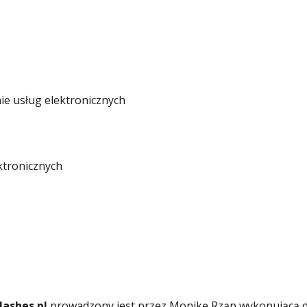
ie usług elektronicznych
ktronicznych
lashes.pl
prowadzony jest przez Monikę Rząp wykonującą d