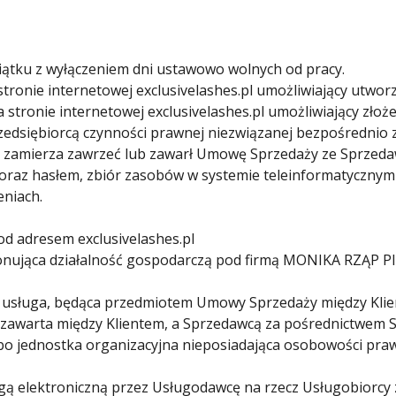
piątku z wyłączeniem dni ustawowo wolnych od pracy.
tronie internetowej exclusivelashes.pl umożliwiający utwor
 stronie internetowej exclusivelashes.pl umożliwiający złoż
zedsiębiorcą czynności prawnej niezwiązanej bezpośrednio z
 zamierza zawrzeć lub zawarł Umowę Sprzedaży ze Sprzeda
 oraz hasłem, zbiór zasobów w systemie teleinformatyczn
niach.
od adresem exclusivelashes.pl
ująca działalność gospodarczą pod firmą MONIKA RZĄP PIĘ
o usługa, będąca przedmiotem Umowy Sprzedaży między Klie
awarta między Klientem, a Sprzedawcą za pośrednictwem S
bo jednostka organizacyjna nieposiadająca osobowości praw
gą elektroniczną przez Usługodawcę na rzecz Usługobiorcy