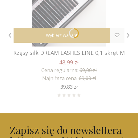
Wybierz wariant
Rzęsy silk DREAM LASHES LINE 0,1 skręt M
48,99 zł
Cena regularna:
69,00 zł
Najniższa cena:
69,00 zł
Cena
39,83 zł
Zapisz się do newslettera