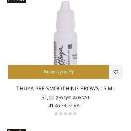
Do koszyka
THUYA PRE-SMOOTHING BROWS 15 ML
Cena
51,00 zł
w tym
23%
VAT
Cena
41,46 zł
bez VAT