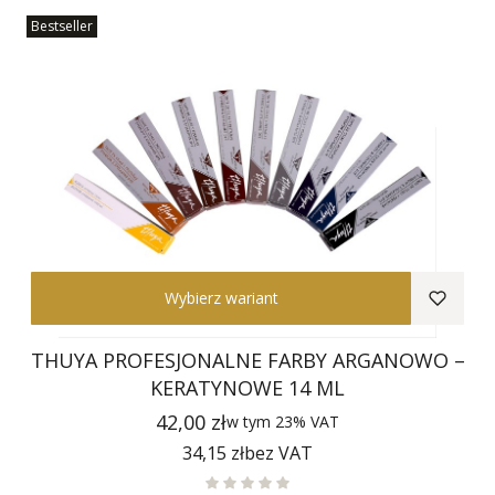
Bestseller
Wybierz wariant
THUYA PROFESJONALNE FARBY ARGANOWO –
KERATYNOWE 14 ML
Cena
42,00 zł
w tym
23%
VAT
Cena
34,15 zł
bez VAT