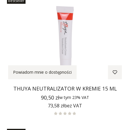
Bestseller
Powiadom mnie o dostępności
THUYA NEUTRALIZATOR W KREMIE 15 ML
Cena
90,50 zł
w tym
23%
VAT
Cena
73,58 zł
bez VAT