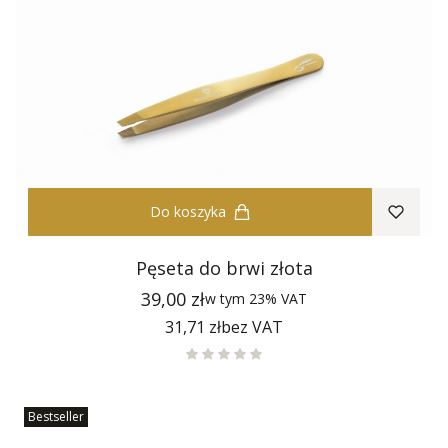
Do koszyka
Pęseta do brwi złota
Cena
39,00 zł
w tym
23%
VAT
Cena
31,71 zł
bez VAT
Bestseller