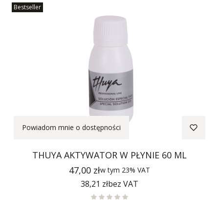
Bestseller
Powiadom mnie o dostępności
THUYA AKTYWATOR W PŁYNIE 60 ML
Cena
47,00 zł
w tym
23%
VAT
Cena
38,21 zł
bez VAT