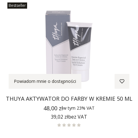
Bestseller
Powiadom mnie o dostępności
THUYA AKTYWATOR DO FARBY W KREMIE 50 ML
Cena
48,00 zł
w tym
23%
VAT
Cena
39,02 zł
bez VAT