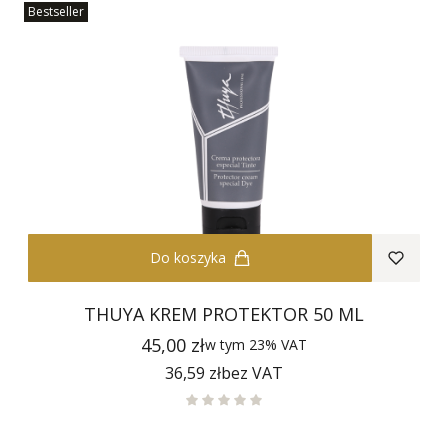
Bestseller
Do koszyka
THUYA KREM PROTEKTOR 50 ML
Cena
45,00 zł
w tym
23%
VAT
Cena
36,59 zł
bez VAT