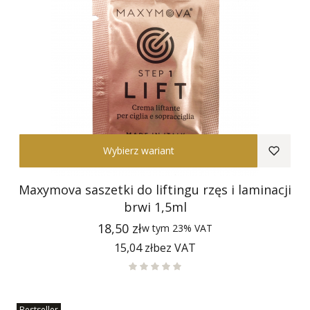
Wybierz wariant
Maxymova saszetki do liftingu rzęs i laminacji
brwi 1,5ml
Cena
18,50 zł
w tym
23%
VAT
Cena
15,04 zł
bez VAT
Bestseller