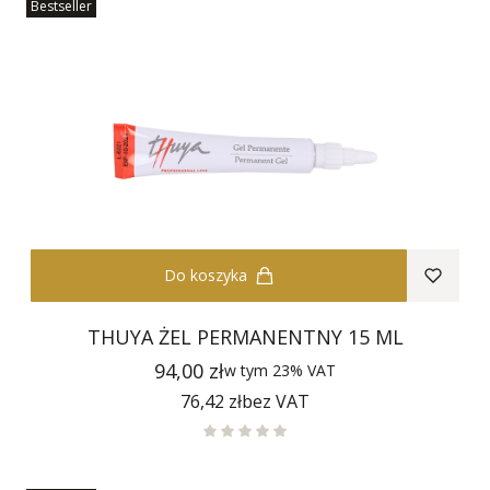
Bestseller
Do koszyka
THUYA ŻEL PERMANENTNY 15 ML
Cena
94,00 zł
w tym
23%
VAT
Cena
76,42 zł
bez VAT