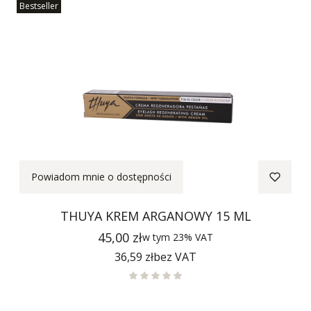
Bestseller
Powiadom mnie o dostępności
THUYA KREM ARGANOWY 15 ML
Cena
45,00 zł
w tym
23%
VAT
Cena
36,59 zł
bez VAT