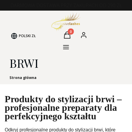
DARMOWA DOSTAWA PRZY ZAKUPACH OD 290 ZŁ
Produkty w koszyku: 0. Zobacz
POLSKI
ZŁ
Koszyk
Zaloguj się
Kategorie Produktów
BRWI
Strona główna
Produkty do stylizacji brwi –
profesjonalne preparaty dla
perfekcyjnego kształtu
Odkryj profesjonalne produkty do stylizacji brwi, które