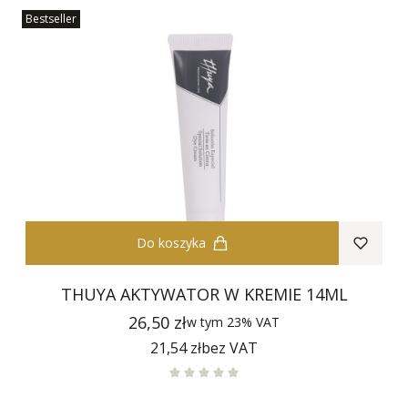
Bestseller
Do koszyka
THUYA AKTYWATOR W KREMIE 14ML
Cena
26,50 zł
w tym
23%
VAT
Cena
21,54 zł
bez VAT