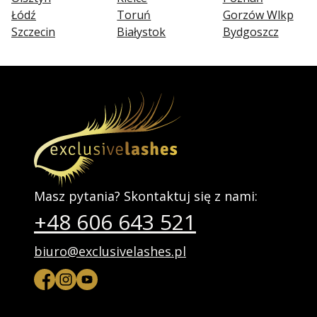
Łódź
Toruń
Gorzów Wlkp
Szczecin
Białystok
Bydgoszcz
Masz pytania? Skontaktuj się z nami:
+48 606 643 521
biuro@exclusivelashes.pl