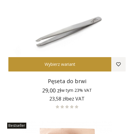
Wybierz wariant
Pęseta do brwi
Cena
29,00 zł
w tym
23%
VAT
Cena
23,58 zł
bez VAT
Bestseller