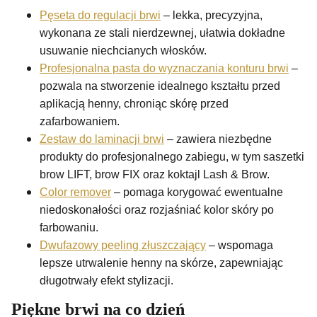
Pęseta do regulacji brwi
– lekka, precyzyjna,
wykonana ze stali nierdzewnej, ułatwia dokładne
usuwanie niechcianych włosków.
Profesjonalna pasta do wyznaczania konturu brwi
–
pozwala na stworzenie idealnego kształtu przed
aplikacją henny, chroniąc skórę przed
zafarbowaniem.
Zestaw do laminacji brwi
– zawiera niezbędne
produkty do profesjonalnego zabiegu, w tym saszetki
brow LIFT, brow FIX oraz koktajl Lash & Brow.
Color remover
– pomaga korygować ewentualne
niedoskonałości oraz rozjaśniać kolor skóry po
farbowaniu.
Dwufazowy peeling złuszczający
– wspomaga
lepsze utrwalenie henny na skórze, zapewniając
długotrwały efekt stylizacji.
Piękne brwi na co dzień