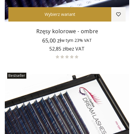
Wybierz wariant
Rzęsy kolorowe - ombre
Cena
65,00 zł
w tym
23%
VAT
Cena
52,85 zł
bez VAT
Bestseller