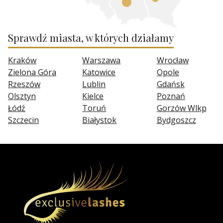
Sprawdź miasta, w których działamy
Kraków
Warszawa
Wrocław
Zielona Góra
Katowice
Opole
Rzeszów
Lublin
Gdańsk
Olsztyn
Kielce
Poznań
Łódź
Toruń
Gorzów Wlkp
Szczecin
Białystok
Bydgoszcz