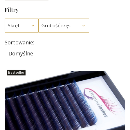
Filtry
Skręt
Grubość rzęs
Koniec filtrów
Lista produktów
Sortowanie:
Domyślne
Bestseller