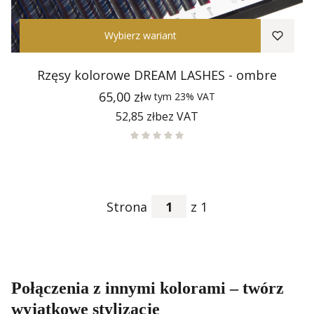
Wybierz wariant
Rzęsy kolorowe DREAM LASHES - ombre
Cena
65,00 zł
w tym
23%
VAT
Cena
52,85 zł
bez VAT
Strona
z 1
Połączenia z innymi kolorami – twórz
wyjątkowe stylizacje