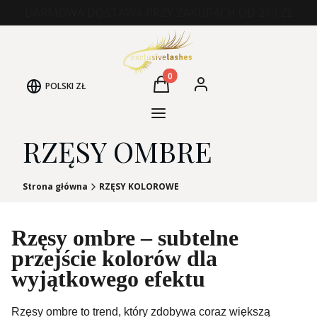
DARMOWA DOSTAWA PRZY ZAKUPACH OD 290 ZŁ
Produkty w koszyku: 0. Zobacz
POLSKI
ZŁ
Koszyk
Zaloguj się
Kategorie Produktów
RZĘSY OMBRE
Strona główna
RZĘSY KOLOROWE
Rzęsy ombre – subtelne
przejście kolorów dla
wyjątkowego efektu
Rzęsy ombre to trend, który zdobywa coraz większą