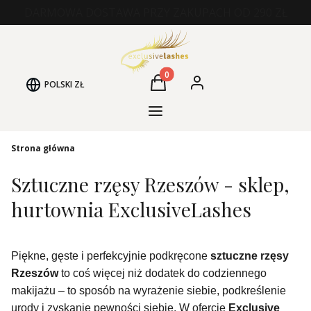
DARMOWA DOSTAWA PRZY ZAKUPACH OD 290 ZŁ
Produkty w koszyku: 0. Zobacz
POLSKI
ZŁ
Koszyk
Zaloguj się
Kategorie Produktów
Strona główna
Sztuczne rzęsy Rzeszów - sklep,
hurtownia ExclusiveLashes
Piękne, gęste i perfekcyjnie podkręcone
sztuczne rzęsy
Rzeszów
to coś więcej niż dodatek do codziennego
makijażu – to sposób na wyrażenie siebie, podkreślenie
urody i zyskanie pewności siebie. W ofercie
Exclusive