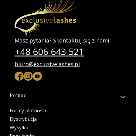
Masz pytania? Skontaktuj się z nami:
+48 606 643 521
biuro@exclusivelashes.pl
Linki w stopce
Pomoc
Formy płatności
Dystrybucja
Wysyłka
Regulamin