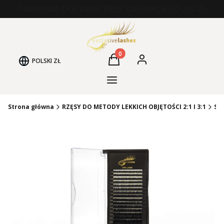
DARMOWA DOSTAWA PRZY ZAKUPACH OD 290 ZŁ
Produkty w koszyku: 0. Zobacz
POLSKI
ZŁ
Koszyk
Zaloguj się
Kategorie Produktów
Strona główna
RZĘSY DO METODY LEKKICH OBJĘTOŚCI 2:1 I 3:1
SZ