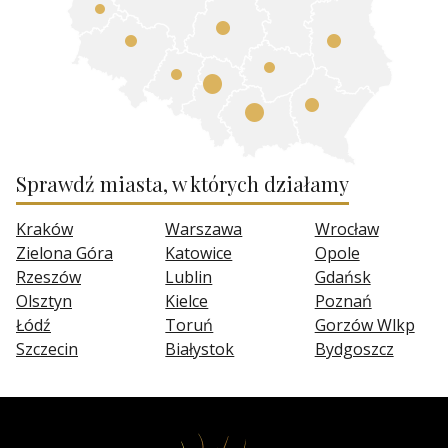
Sprawdź miasta, w których działamy
Kraków
Warszawa
Wrocław
Zielona Góra
Katowice
Opole
Rzeszów
Lublin
Gdańsk
Olsztyn
Kielce
Poznań
Łódź
Toruń
Gorzów Wlkp
Szczecin
Białystok
Bydgoszcz