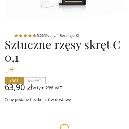
5.00
(Oceny: 1 Recenzje: 0)
Sztuczne rzęsy skręt C
0,1
z VAT
bez VAT
Cena
63,90 zł
w tym 23% VAT
w tym
23%
VAT
Ceny podane bez kosztów dostawy.
Wybierz wariant produktu:
Poszczególne warianty mogą różnić się ceną