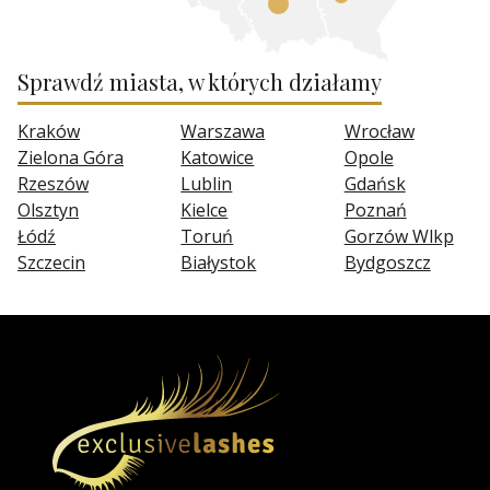
Sprawdź miasta, w których działamy
Kraków
Warszawa
Wrocław
Zielona Góra
Katowice
Opole
Rzeszów
Lublin
Gdańsk
Olsztyn
Kielce
Poznań
Łódź
Toruń
Gorzów Wlkp
Szczecin
Białystok
Bydgoszcz