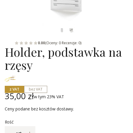
0.00
(Oceny: 0 Recenzje: 0)
Holder, podstawka na
rzęsy
z VAT
bez VAT
Cena
35,00 zł
w tym 23% VAT
w tym
23%
VAT
Ceny podane bez kosztów dostawy.
Ilość