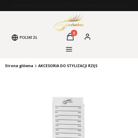
DARMOWA DOSTAWA PRZY ZAKUPACH OD 290 ZŁ
Produkty w koszyku: 0. Zobacz
POLSKI
ZŁ
Koszyk
Zaloguj się
Kategorie Produktów
Strona główna
AKCESORIA DO STYLIZACJI RZĘS