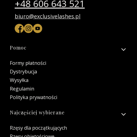
+48 606 643 521
biuro@exclusivelashes.pl
Linki w stopce
Pomoc
Formy płatności
Dystrybucja
Wysyłka
Regulamin
Polityka prywatności
Najczęściej wybierane
Rzęsy dla początkujących
Rzęsy objętościowe