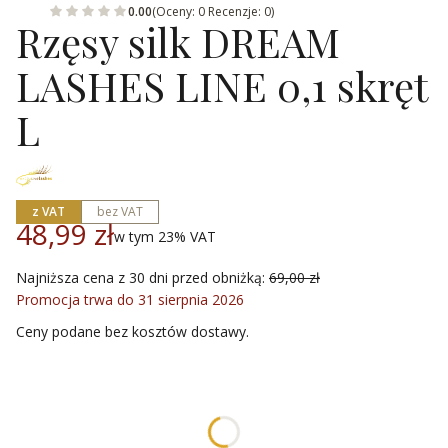
0.00
(Oceny: 0 Recenzje: 0)
Rzęsy silk DREAM
LASHES LINE 0,1 skręt
L
z VAT
bez VAT
48,99 zł
w tym 23% VAT
w tym
23%
VAT
Najniższa cena z 30 dni przed obniżką:
69,00 zł
Promocja trwa do 31 sierpnia 2026
Ceny podane bez kosztów dostawy.
Wybierz wariant produktu:
Poszczególne warianty mogą różnić się ceną
*
długość